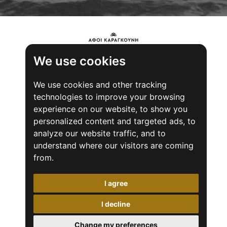
We use cookies
We use cookies and other tracking
technologies to improve your browsing
experience on our website, to show you
personalized content and targeted ads, to
analyze our website traffic, and to
understand where our visitors are coming
from.
Πιστοποιητικό ασφάλειας τροφίμων (FSSC) 22000
I agree
Αφοι Καραγκούνη Α.Ε Β ΒΙΠΕ Βόλος 37500 Βελεστίνο
Τηλ: +30 24250 22018
Fax: +30 24250 23747
I decline
Email: info@karagounisbros.gr
Change my preferences
© 2026 Karagounis bros