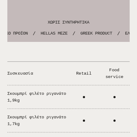
ΧΩΡΙΣ ΣΥΝΤΗΡΗΤΙΚΑ
ΝΙΚΟ ΠΡΟΪΟΝ
HELLAS MEZE
GREEK PRODUCT
ΕΛΛΗΝ
/
/
/
Food
Συσκευασία
Retail
service
Σκουμπρί φιλέτο ριγανάτο
1,9kg
Σκουμπρί φιλέτο ριγανάτο
1,7kg