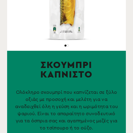
ΣΚΟΥΜΠΡΙ
ΚΑΠΝΙΣΤΟ
Ολόκληρο σκουμπρί που καπνίζεται σε ξύλο
οξιάς με προσοχή και μελέτη για να
αναδειχθεί όλη η γεύση και η ωριμότητα του
ψαριού. Είναι το απαραίτητο συνοδευτικό
για τα όσπρια σας και αγαπημένος μεζές για
το τσίπουρο ή το ούζο.