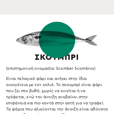
: σκουμπρί, αλάτι, φυσικός καπνός
Συστατικά
τα όσπρια και τις σαλάτες σας
: ψάρι, (ενδέχεται να περιέχει
Αλλεργιογόνα
Διατηρείται στο ψυγείο
θειώδη και μαλάκια)
ΣΚΟΥΜΠΡΙ
(επιστημονική ονομασία: Scomber Scombrus)
Είναι πελαγικό ψάρι και ανήκει στην ίδια
οικογένεια με τον κολιό. To σκουμπρί είναι ψάρι
που ζει στο βυθό, χωρίς να κινείται ή να
τρέφεται, ενώ την άνοιξη ανεβαίνει στην
επιφάνεια και πιο κοντά στην ακτή για να τραφεί.
Τα ψάρια που αλιεύονται την άνοιξη είναι αδύνατα