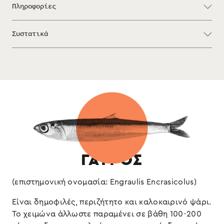
Πληροφορίες
Έτοιμο να το σερβίρετε. Προσθέστε τον στις
Συστατικά
σαλάτες ή στη μπρουσκέτα σας και θα μυρίσει
θάλασσα το τραπέζι σας.
: γαύρος φιλέτο, ηλιέλαιο, ξύδι,
Συστατικά
αλάτι
Στραγγισμένο βάρος 1,2kg
ψάρι, θειώδη (ενδέχεται να
Αλλεργιογόνα:
Διατηρείται στο ψυγείο
περιέχει μαλάκια)
ΓΑΥΡΟΣ
(επιστημονική ονομασία: Engraulis Encrasicolus)
Είναι δημοφιλές, περιζήτητο και καλοκαιρινό ψάρι.
Το χειμώνα άλλωστε παραμένει σε βάθη 100-200