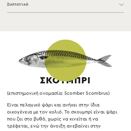
Συστατικά
και είναι έτοιμο να το σερβίρετε.
: σκουμπρί φιλέτο, ηλιέλαιο, αλάτι,
Συστατικά
Στραγγισμένο βάρος 1,2kg
φυσικός καπνός, ρίγανη
Διατηρείται στο ψυγείο
: ψάρι, (ενδέχεται να περιέχει
Αλλεργιογόνα
θειώδη και μαλάκια)
ΣΚΟΥΜΠΡΙ
(επιστημονική ονομασία: Scomber Scombrus)
Είναι πελαγικό ψάρι και ανήκει στην ίδια
οικογένεια με τον κολιό. To σκουμπρί είναι ψάρι
που ζει στο βυθό, χωρίς να κινείται ή να
τρέφεται, ενώ την άνοιξη ανεβαίνει στην