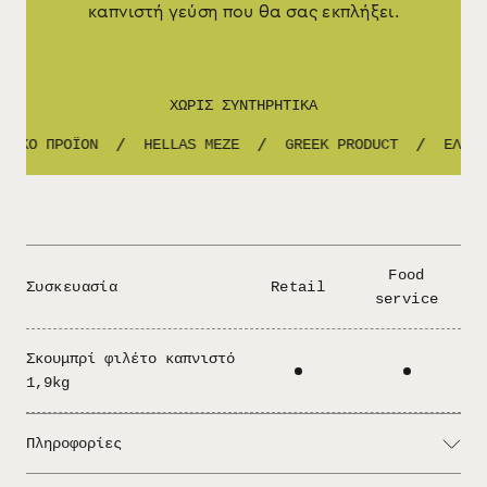
καπνιστή γεύση που θα σας εκπλήξει.
ΧΩΡΙΣ ΣΥΝΤΗΡΗΤΙΚΑ
ΝΙΚΟ ΠΡΟΪΟΝ
HELLAS MEZE
GREEK PRODUCT
ΕΛΛΗΝ
/
/
/
Food
Συσκευασία
Retail
service
Σκουμπρί φιλέτο καπνιστό
1,9kg
Πληροφορίες
Τρόπος σερβιρίσματος: Προσθέστε λίγο λεμόνι